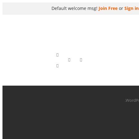
Default welcome msg!
Join Free
or
Sign in
.