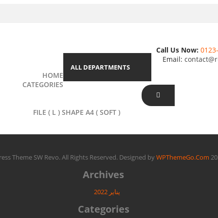
Call Us Now:
0123
Email:
contact@r
ALL DEPARTMENTS
HOME
CATEGORIES
STATIONERY
PLASTICS
FILE ( L ) SHAPE A4 ( SOFT )
WPThemeGo.Com
Archives
يناير 2022
Categories