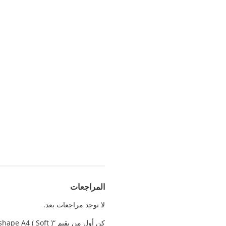
المراجعات
لا توجد مراجعات بعد.
كن أول من يقيم “File ( L ) shape A4 ( Soft )”