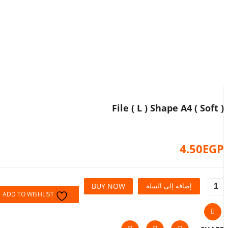
File ( L ) Shape A4 ( Soft )
4.50
EGP
BUY NOW
إضافة إلى السلة
ADD TO WISHLIST