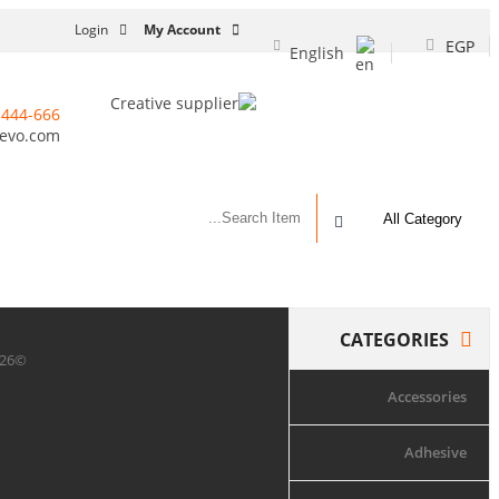
Login
My Account
EGP
English
-444-666
evo.com
CATEGORIES
©2026 WordPress Theme SW Revo. All Rights Reserved. Designed by
Accessories
Adhesive